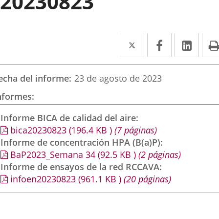
20230823
Twitter
Enlace
Facebook
Enlace
Link
Enla
a
a
a
una
una
una
echa del informe
23 de agosto de 2023
aplicación
aplicación
aplic
nformes
externa.
externa.
exte
Informe BICA de calidad del aire
bica20230823
(196.4
KB
)
(7 páginas)
Informe de concentración HPA (B(a)P)
BaP2023_Semana 34
(92.5
KB
)
(2 páginas)
Informe de ensayos de la red RCCAVA
infoen20230823
(961.1
KB
)
(20 páginas)