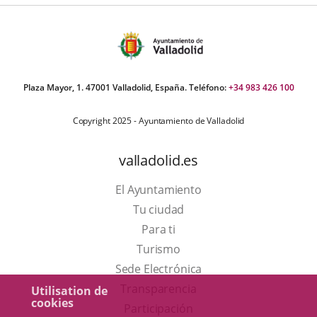
Plaza Mayor, 1. 47001 Valladolid, España. Teléfono:
+34 983 426 100
Copyright 2025 - Ayuntamiento de Valladolid
valladolid.es
El Ayuntamiento
Tu ciudad
Para ti
Este
Turismo
enlace
Enlace
Sede Electrónica
se
a
Transparencia
Utilisation de
cookies
abrirá
una
Participación