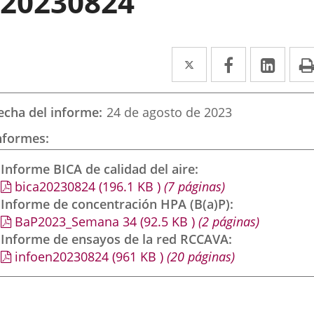
20230824
Twitter
Enlace
Facebook
Enlace
Link
Enla
a
a
a
una
una
una
echa del informe
24 de agosto de 2023
aplicación
aplicación
aplic
nformes
externa.
externa.
exte
Informe BICA de calidad del aire
bica20230824
(196.1
KB
)
(7 páginas)
Informe de concentración HPA (B(a)P)
BaP2023_Semana 34
(92.5
KB
)
(2 páginas)
Informe de ensayos de la red RCCAVA
infoen20230824
(961
KB
)
(20 páginas)