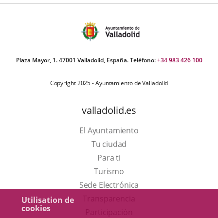
Plaza Mayor, 1. 47001 Valladolid, España. Teléfono:
+34 983 426 100
Copyright 2025 - Ayuntamiento de Valladolid
valladolid.es
El Ayuntamiento
Tu ciudad
Para ti
Este
Turismo
enlace
Enlace
Sede Electrónica
se
a
Transparencia
Utilisation de
cookies
abrirá
una
Participación