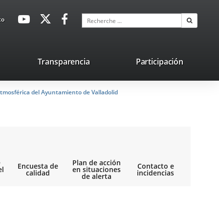
avaHeaderSocial
Enlace
Enlace
Enlace
Recherche
to
Recherch
a
a
a
una
una
una
aplicación
aplicación
aplicación
lace
Transparencia
Participación
externa.
externa.
externa.
na
tmosférica del Ayuntamiento de Valladolid
licación
terna.
e
Plan de acción
Encuesta de
Contacto e
el
en situaciones
calidad
incidencias
de alerta