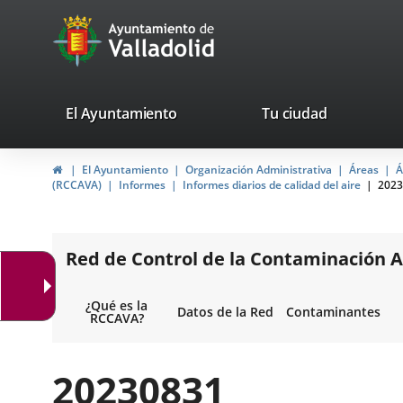
Portal
Saltar al contenido
avaTop
Web
del
Ayuntamiento
valladolid.es
El Ayuntamiento
Tu ciudad
de
Inicio
El Ayuntamiento
Organización Administrativa
Áreas
Á
Valladolid
(RCCAVA)
Informes
Informes diarios de calidad del aire
2023
Red de Control de la Contaminación A
¿Qué es la
Datos de la Red
Contaminantes
RCCAVA?
20230831