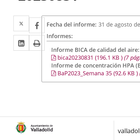
Twitter
Enlace
Facebook
Enlace
Fecha del informe
31 de agosto d
a
a
Informes
LinkedIn
Enlace
Imprimir
una
una
a
Informe BICA de calidad del aire
aplicación
aplicación
bica20230831
(196.1
KB
)
(7 pág
una
externa.
externa.
Informe de concentración HPA (B
aplicación
BaP2023_Semana 35
(92.6
KB
)
externa.
valladol