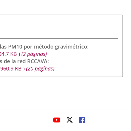
ulas PM10 por método gravimétrico
94.7
KB
)
(2 páginas)
s de la red RCCAVA
(960.9
KB
)
(20 páginas)
avaHeaderSocial
ENLACE
ENLACE
ENLACE
A
A
A