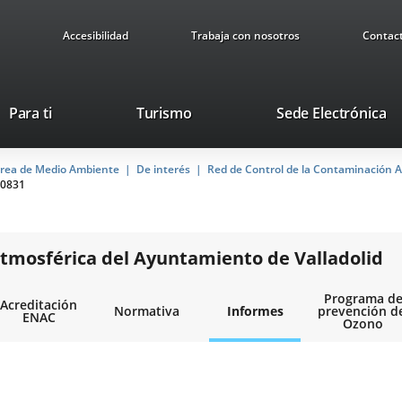
Accesibilidad
Trabaja con nosotros
Contac
Este
En
Para ti
Turismo
Sede Electrónica
enlace
a
se
u
rea de Medio Ambiente
De interés
abrirá
Red de Control de la Contaminación A
ap
0831
en
ex
una
ventana
nueva.
tmosférica del Ayuntamiento de Valladolid
Programa d
Acreditación
Normativa
Informes
prevención d
ENAC
Ozono