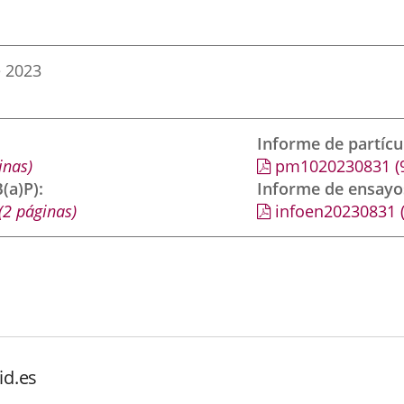
e 2023
Informe de partíc
inas)
pm1020230831
(
(a)P)
Informe de ensayo
(2 páginas)
infoen20230831
id.es