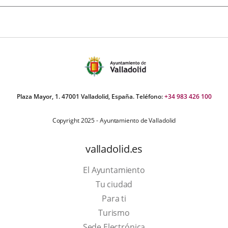
Plaza Mayor, 1. 47001 Valladolid, España. Teléfono:
+34 983 426 100
Copyright 2025 - Ayuntamiento de Valladolid
valladolid.es
El Ayuntamiento
Tu ciudad
Para ti
Este
Turismo
enlace
Enlace
Sede Electrónica