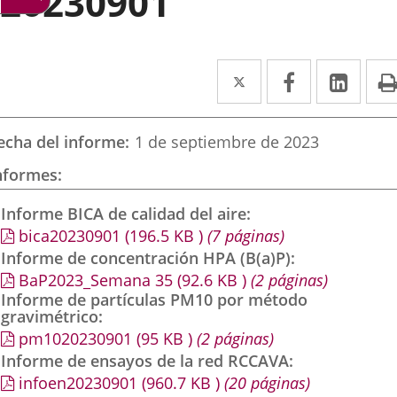
20230901
Twitter
Enlace
Facebook
Enlace
Link
Enla
a
a
a
una
una
una
echa del informe
1 de septiembre de 2023
aplicación
aplicación
aplic
nformes
externa.
externa.
exte
Informe BICA de calidad del aire
bica20230901
(196.5
KB
)
(7 páginas)
Informe de concentración HPA (B(a)P)
BaP2023_Semana 35
(92.6
KB
)
(2 páginas)
Informe de partículas PM10 por método
gravimétrico
pm1020230901
(95
KB
)
(2 páginas)
Informe de ensayos de la red RCCAVA
infoen20230901
(960.7
KB
)
(20 páginas)