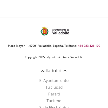
Plaza Mayor, 1. 47001 Valladolid, España. Teléfono:
+34 983 426 100
Copyright 2025 - Ayuntamiento de Valladolid
valladolid.es
El Ayuntamiento
Tu ciudad
Para ti
Este
Turismo
enlace
Enlace
Sede Electrónica