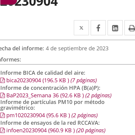
20230904
Twitter
Enlace
Facebook
Enlace
Link
Enla
a
a
a
una
una
una
echa del informe
4 de septiembre de 2023
aplicación
aplicación
aplic
nformes
externa.
externa.
exte
Informe BICA de calidad del aire
bica20230904
(196.5
KB
)
(7 páginas)
Informe de concentración HPA (B(a)P)
BaP2023_Semana 36
(92.6
KB
)
(2 páginas)
Informe de partículas PM10 por método
gravimétrico
pm1020230904
(95.6
KB
)
(2 páginas)
Informe de ensayos de la red RCCAVA
infoen20230904
(960.9
KB
)
(20 páginas)