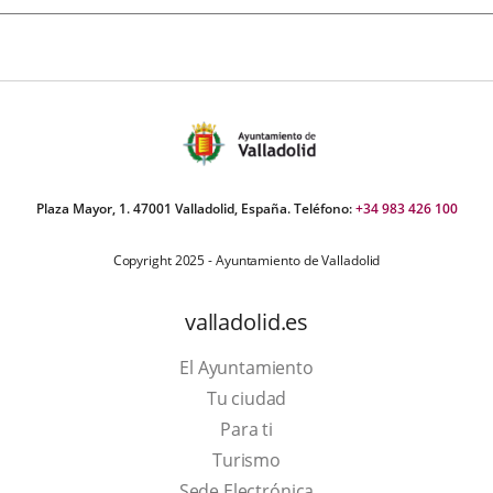
Plaza Mayor, 1. 47001 Valladolid, España. Teléfono:
+34 983 426 100
Copyright 2025 - Ayuntamiento de Valladolid
valladolid.es
El Ayuntamiento
Tu ciudad
Para ti
Este
Turismo
enlace
Enlace
Sede Electrónica