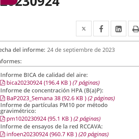
20230924
Twitter
Enlace
Facebook
Enlace
Link
Enla
a
a
a
una
una
una
echa del informe
24 de septiembre de 2023
aplicación
aplicación
aplic
nformes
externa.
externa.
exte
Informe BICA de calidad del aire
bica20230924
(196.4
KB
)
(7 páginas)
Informe de concentración HPA (B(a)P)
BaP2023_Semana 38
(92.6
KB
)
(2 páginas)
Informe de partículas PM10 por método
gravimétrico
pm1020230924
(95.1
KB
)
(2 páginas)
Informe de ensayos de la red RCCAVA
infoen20230924
(960.7
KB
)
(20 páginas)