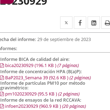
20230929
Twitter
Enlace
Facebook
Enlace
Link
Enla
a
a
a
una
una
una
echa del informe
29 de septiembre de 2023
aplicación
aplicación
aplic
nformes
externa.
externa.
exte
Informe BICA de calidad del aire
bica20230929
(196.1
KB
)
(7 páginas)
Informe de concentración HPA (B(a)P)
BaP2023_Semana 39
(92.6
KB
)
(2 páginas)
Informe de partículas PM10 por método
gravimétrico
pm1020230929
(95.5
KB
)
(2 páginas)
Informe de ensayos de la red RCCAVA
infoen20230929
(960.9
KB
)
(20 páginas)