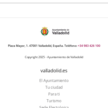
Plaza Mayor, 1. 47001 Valladolid, España. Teléfono:
+34 983 426 100
Copyright 2025 - Ayuntamiento de Valladolid
valladolid.es
El Ayuntamiento
Tu ciudad
Para ti
Este
Turismo
enlace
Enlace
Sede Electrónica