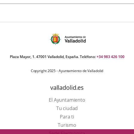
Plaza Mayor, 1. 47001 Valladolid, España. Teléfono:
+34 983 426 100
Copyright 2025 - Ayuntamiento de Valladolid
valladolid.es
El Ayuntamiento
Tu ciudad
Para ti
Este
Turismo
enlace
Enlace
Sede Electrónica