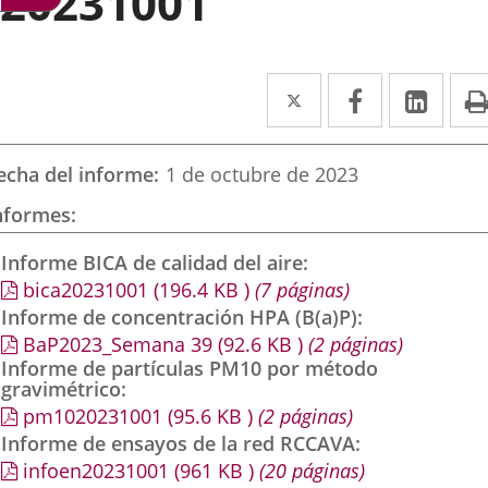
20231001
Twitter
Enlace
Facebook
Enlace
Link
Enla
a
a
a
una
una
una
echa del informe
1 de octubre de 2023
aplicación
aplicación
aplic
nformes
externa.
externa.
exte
Informe BICA de calidad del aire
bica20231001
(196.4
KB
)
(7 páginas)
Informe de concentración HPA (B(a)P)
BaP2023_Semana 39
(92.6
KB
)
(2 páginas)
Informe de partículas PM10 por método
gravimétrico
pm1020231001
(95.6
KB
)
(2 páginas)
Informe de ensayos de la red RCCAVA
infoen20231001
(961
KB
)
(20 páginas)