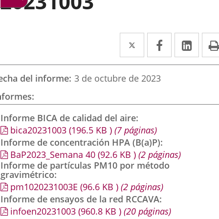
20231003
Twitter
Enlace
Facebook
Enlace
Link
Enla
a
a
a
una
una
una
echa del informe
3 de octubre de 2023
aplicación
aplicación
aplic
nformes
externa.
externa.
exte
Informe BICA de calidad del aire
bica20231003
(196.5
KB
)
(7 páginas)
Informe de concentración HPA (B(a)P)
BaP2023_Semana 40
(92.6
KB
)
(2 páginas)
Informe de partículas PM10 por método
gravimétrico
pm1020231003E
(96.6
KB
)
(2 páginas)
Informe de ensayos de la red RCCAVA
infoen20231003
(960.8
KB
)
(20 páginas)