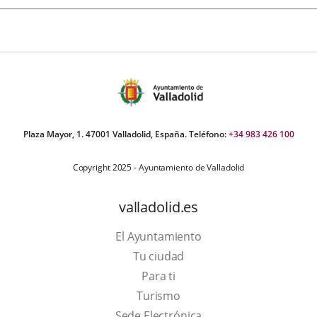
Plaza Mayor, 1. 47001 Valladolid, España. Teléfono:
+34 983 426 100
Copyright 2025 - Ayuntamiento de Valladolid
valladolid.es
El Ayuntamiento
Tu ciudad
Para ti
Este
Turismo
enlace
Enlace
Sede Electrónica