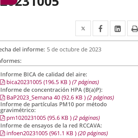
20231005
Twitter
Enlace
Facebook
Enlace
Link
Enla
a
a
a
una
una
una
echa del informe
5 de octubre de 2023
aplicación
aplicación
aplic
nformes
externa.
externa.
exte
Informe BICA de calidad del aire
bica20231005
(196.5
KB
)
(7 páginas)
Informe de concentración HPA (B(a)P)
BaP2023_Semana 40
(92.6
KB
)
(2 páginas)
Informe de partículas PM10 por método
gravimétrico
pm1020231005
(95.6
KB
)
(2 páginas)
Informe de ensayos de la red RCCAVA
infoen20231005
(961.1
KB
)
(20 páginas)