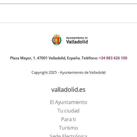
Plaza Mayor, 1. 47001 Valladolid, España. Teléfono:
+34 983 426 100
Copyright 2025 - Ayuntamiento de Valladolid
valladolid.es
El Ayuntamiento
Tu ciudad
Para ti
Este
Turismo
enlace
Enlace
Sede Electrónica