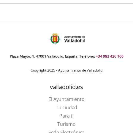
Plaza Mayor, 1. 47001 Valladolid, España. Teléfono:
+34 983 426 100
Copyright 2025 - Ayuntamiento de Valladolid
valladolid.es
El Ayuntamiento
Tu ciudad
Para ti
Este
Turismo
enlace
Enlace
Sede Electrónica