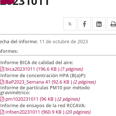
20231011
Twitter
Enlace
Facebook
Enlace
Link
Enla
a
a
a
una
una
una
echa del informe
11 de octubre de 2023
aplicación
aplicación
aplic
nformes
externa.
externa.
exte
Informe BICA de calidad del aire
bica20231011
(196.6
KB
)
(7 páginas)
Informe de concentración HPA (B(a)P)
BaP2023_Semana 41
(92.6
KB
)
(2 páginas)
Informe de partículas PM10 por método
gravimétrico
pm1020231011
(96
KB
)
(2 páginas)
Informe de ensayos de la red RCCAVA
infoen20231011
(960.9
KB
)
(20 páginas)