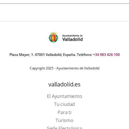
Plaza Mayor, 1. 47001 Valladolid, España. Teléfono:
+34 983 426 100
Copyright 2025 - Ayuntamiento de Valladolid
valladolid.es
El Ayuntamiento
Tu ciudad
Para ti
Este
Turismo
enlace
Enlace
Sede Electrónica