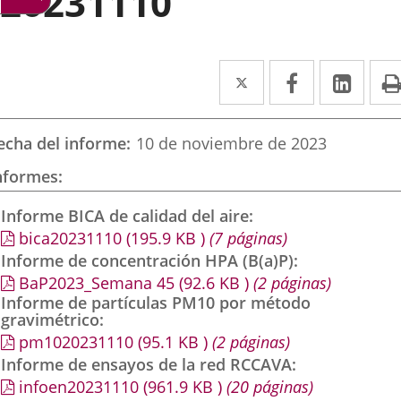
20231110
Twitter
Enlace
Facebook
Enlace
Link
Enla
a
a
a
una
una
una
echa del informe
10 de noviembre de 2023
aplicación
aplicación
aplic
nformes
externa.
externa.
exte
Informe BICA de calidad del aire
bica20231110
(195.9
KB
)
(7 páginas)
Informe de concentración HPA (B(a)P)
BaP2023_Semana 45
(92.6
KB
)
(2 páginas)
Informe de partículas PM10 por método
gravimétrico
pm1020231110
(95.1
KB
)
(2 páginas)
Informe de ensayos de la red RCCAVA
infoen20231110
(961.9
KB
)
(20 páginas)