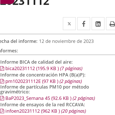
20231112
Twitter
Enlace
Facebook
Enlace
Link
Enla
a
a
a
una
una
una
echa del informe
12 de noviembre de 2023
aplicación
aplicación
aplic
nformes
externa.
externa.
exte
Informe BICA de calidad del aire
bica20231112
(195.9
KB
)
(7 páginas)
Informe de concentración HPA (B(a)P)
pm1020231112E
(97
KB
)
(2 páginas)
Informe de partículas PM10 por método
gravimétrico
BaP2023_Semana 45
(92.6
KB
)
(2 páginas)
Informe de ensayos de la red RCCAVA
infoen20231112
(962
KB
)
(20 páginas)