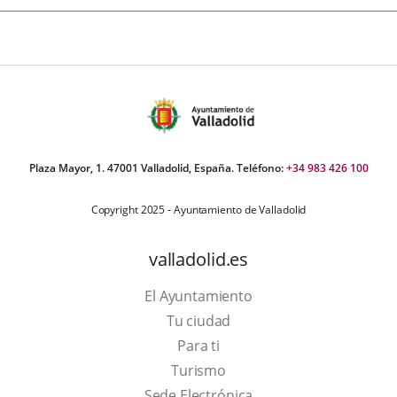
Plaza Mayor, 1. 47001 Valladolid, España. Teléfono:
+34 983 426 100
Copyright 2025 - Ayuntamiento de Valladolid
valladolid.es
El Ayuntamiento
Tu ciudad
Para ti
Este
Turismo
enlace
Enlace
Sede Electrónica