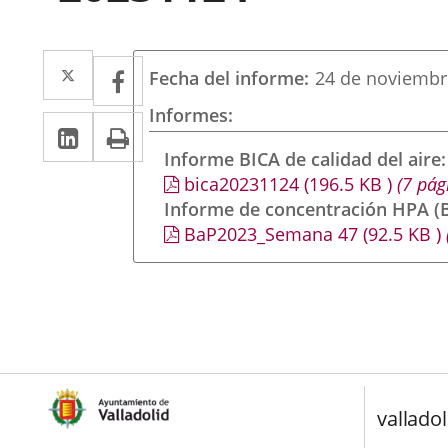
Twitter
Enlace
Facebook
Enlace
Fecha del informe
24 de noviembr
a
a
Informes
LinkedIn
Enlace
Imprimir
una
una
a
Informe BICA de calidad del aire
aplicación
aplicación
bica20231124
(196.5
KB
)
(7 pág
una
externa.
externa.
Informe de concentración HPA (B
aplicación
BaP2023_Semana 47
(92.5
KB
)
externa.
valladol