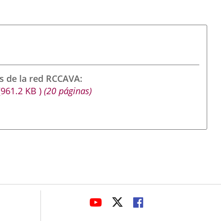
s de la red RCCAVA
(961.2
KB
)
(20 páginas)
avaHeaderSocial
ENLACE
ENLACE
ENLACE
A
A
A