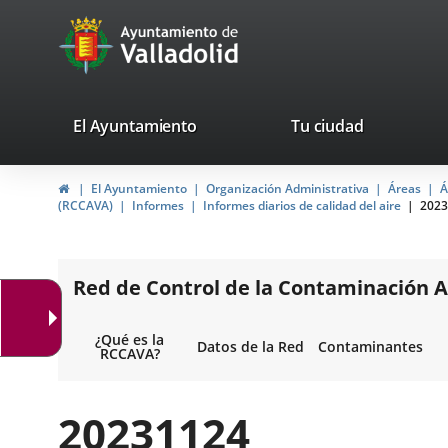
Portal
Saltar al contenido
avaTop
Web
del
Ayuntamiento
valladolid.es
El Ayuntamiento
Tu ciudad
de
Inicio
El Ayuntamiento
Organización Administrativa
Áreas
Á
Valladolid
(RCCAVA)
Informes
Informes diarios de calidad del aire
2023
Red de Control de la Contaminación A
¿Qué es la
Datos de la Red
Contaminantes
RCCAVA?
20231124