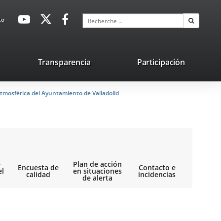
avaHeaderSocial
Enlace
Enlace
Enlace
Recherche
to
Recherch
a
a
a
una
una
una
aplicación
aplicación
aplicación
lace
Transparencia
Participación
externa.
externa.
externa.
na
tmosférica del Ayuntamiento de Valladolid
licación
terna.
e
Plan de acción
Encuesta de
Contacto e
el
en situaciones
calidad
incidencias
de alerta