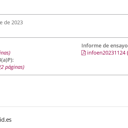
e de 2023
Informe de ensayo
inas)
infoen20231124
(a)P)
(2 páginas)
id.es