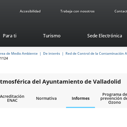
Accesibilidad
Trabaja con nosotros
Contac
Este
En
Para ti
Turismo
Sede Electrónica
enlace
a
se
u
rea de Medio Ambiente
De interés
abrirá
Red de Control de la Contaminación A
ap
1124
en
ex
una
ventana
nueva.
tmosférica del Ayuntamiento de Valladolid
Programa d
Acreditación
Normativa
Informes
prevención d
ENAC
Ozono