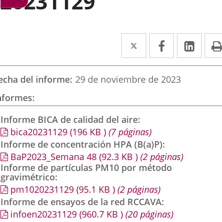
20231129
Twitter
Enlace
Facebook
Enlace
Link
Enla
a
a
a
una
una
una
echa del informe
29 de noviembre de 2023
aplicación
aplicación
aplic
nformes
externa.
externa.
exte
Informe BICA de calidad del aire
bica20231129
(196
KB
)
(7 páginas)
Informe de concentración HPA (B(a)P)
BaP2023_Semana 48
(92.3
KB
)
(2 páginas)
Informe de partículas PM10 por método
gravimétrico
pm1020231129
(95.1
KB
)
(2 páginas)
Informe de ensayos de la red RCCAVA
infoen20231129
(960.7
KB
)
(20 páginas)