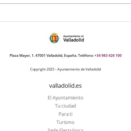
Plaza Mayor, 1. 47001 Valladolid, España. Teléfono:
+34 983 426 100
Copyright 2025 - Ayuntamiento de Valladolid
valladolid.es
El Ayuntamiento
Tu ciudad
Para ti
Este
Turismo
enlace
Enlace
Sede Electrónica