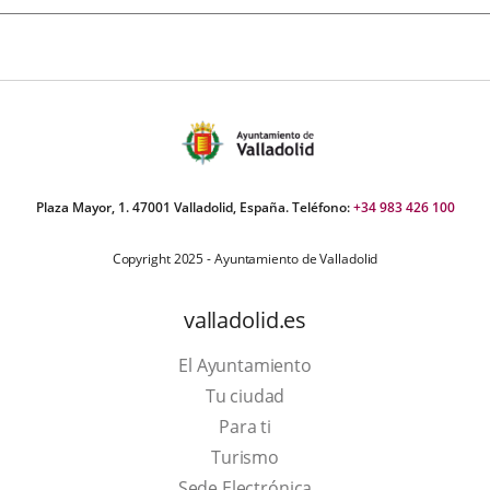
Plaza Mayor, 1. 47001 Valladolid, España. Teléfono:
+34 983 426 100
Copyright 2025 - Ayuntamiento de Valladolid
valladolid.es
El Ayuntamiento
Tu ciudad
Para ti
Este
Turismo
enlace
Enlace
Sede Electrónica