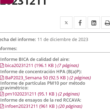
20231211
Twitter
Enlace
Facebook
Enlace
Link
Enla
a
a
a
una
una
una
echa del informe
11 de diciembre de 2023
aplicación
aplicación
aplic
nformes
externa.
externa.
exte
Informe BICA de calidad del aire
bica20231211
(196.1
KB
)
(7 páginas)
Informe de concentración HPA (B(a)P)
BaP2023_Semana 50
(92.5
KB
)
(2 páginas)
Informe de partículas PM10 por método
gravimétrico
pm1020231211
(95.1
KB
)
(2 páginas)
Informe de ensayos de la red RCCAVA
infoen20231211
(961
KB
)
(20 páginas)