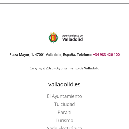
Plaza Mayor, 1. 47001 Valladolid, España. Teléfono:
+34 983 426 100
Copyright 2025 - Ayuntamiento de Valladolid
valladolid.es
El Ayuntamiento
Tu ciudad
Para ti
Este
Turismo
enlace
Enlace
Sede Electrónica