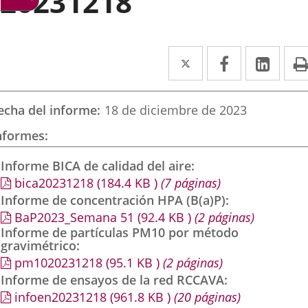
20231218
Twitter
Enlace
Facebook
Enlace
Link
Enla
a
a
a
una
una
una
echa del informe
18 de diciembre de 2023
aplicación
aplicación
aplic
nformes
externa.
externa.
exte
Informe BICA de calidad del aire
bica20231218
(184.4
KB
)
(7 páginas)
Informe de concentración HPA (B(a)P)
BaP2023_Semana 51
(92.4
KB
)
(2 páginas)
Informe de partículas PM10 por método
gravimétrico
pm1020231218
(95.1
KB
)
(2 páginas)
Informe de ensayos de la red RCCAVA
infoen20231218
(961.8
KB
)
(20 páginas)