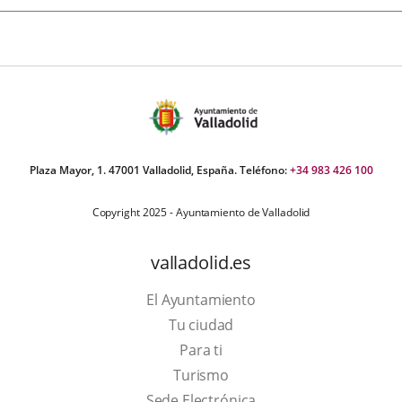
Plaza Mayor, 1. 47001 Valladolid, España. Teléfono:
+34 983 426 100
Copyright 2025 - Ayuntamiento de Valladolid
valladolid.es
El Ayuntamiento
Tu ciudad
Para ti
Este
Turismo
enlace
Enlace
Sede Electrónica