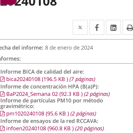
20240108
Twitter
Enlace
Facebook
Enlace
Link
Enla
a
a
a
una
una
una
echa del informe
8 de enero de 2024
aplicación
aplicación
aplic
nformes
externa.
externa.
exte
Informe BICA de calidad del aire
bica20240108
(196.5
KB
)
(7 páginas)
Informe de concentración HPA (B(a)P)
BaP2024_Semana 02
(92.3
KB
)
(2 páginas)
Informe de partículas PM10 por método
gravimétrico
pm1020240108
(95.6
KB
)
(2 páginas)
Informe de ensayos de la red RCCAVA
infoen20240108
(960.8
KB
)
(20 páginas)