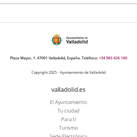
Plaza Mayor, 1. 47001 Valladolid, España. Teléfono:
+34 983 426 100
Copyright 2025 - Ayuntamiento de Valladolid
valladolid.es
El Ayuntamiento
Tu ciudad
Para ti
Este
Turismo
enlace
Enlace
Sede Electrónica