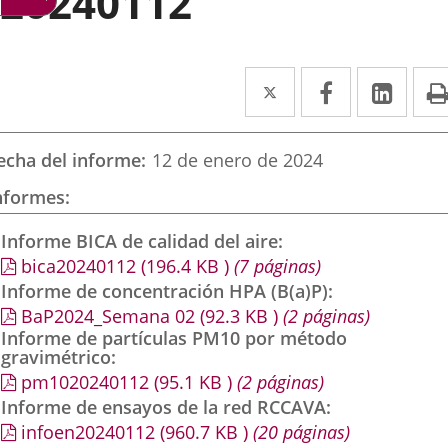
20240112
Twitter
Enlace
Facebook
Enlace
Link
Enla
a
a
a
una
una
una
echa del informe
12 de enero de 2024
aplicación
aplicación
aplic
nformes
externa.
externa.
exte
Informe BICA de calidad del aire
bica20240112
(196.4
KB
)
(7 páginas)
Informe de concentración HPA (B(a)P)
BaP2024_Semana 02
(92.3
KB
)
(2 páginas)
Informe de partículas PM10 por método
gravimétrico
pm1020240112
(95.1
KB
)
(2 páginas)
Informe de ensayos de la red RCCAVA
infoen20240112
(960.7
KB
)
(20 páginas)