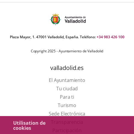
Plaza Mayor, 1. 47001 Valladolid, España. Teléfono:
+34 983 426 100
Copyright 2025 - Ayuntamiento de Valladolid
valladolid.es
El Ayuntamiento
Tu ciudad
Para ti
Este
Turismo
enlace
Enlace
Sede Electrónica
se
a
Transparencia
Utilisation de
cookies
abrirá
una
Participación