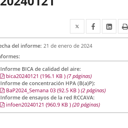
20240121
Twitter
Enlace
Facebook
Enlace
Link
Enla
a
a
a
una
una
una
echa del informe
21 de enero de 2024
aplicación
aplicación
aplic
nformes
externa.
externa.
exte
Informe BICA de calidad del aire
bica20240121
(196.1
KB
)
(7 páginas)
Informe de concentración HPA (B(a)P)
BaP2024_Semana 03
(92.5
KB
)
(2 páginas)
Informe de ensayos de la red RCCAVA
infoen20240121
(960.9
KB
)
(20 páginas)