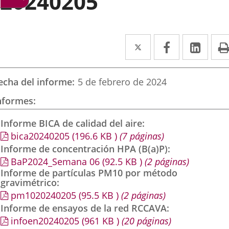
20240205
Twitter
Enlace
Facebook
Enlace
Link
Enla
a
a
a
una
una
una
echa del informe
5 de febrero de 2024
aplicación
aplicación
aplic
nformes
externa.
externa.
exte
Informe BICA de calidad del aire
bica20240205
(196.6
KB
)
(7 páginas)
Informe de concentración HPA (B(a)P)
BaP2024_Semana 06
(92.5
KB
)
(2 páginas)
Informe de partículas PM10 por método
gravimétrico
pm1020240205
(95.5
KB
)
(2 páginas)
Informe de ensayos de la red RCCAVA
infoen20240205
(961
KB
)
(20 páginas)