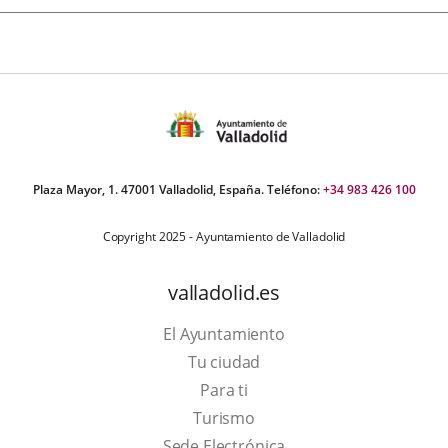
Plaza Mayor, 1. 47001 Valladolid, España. Teléfono:
+34 983 426 100
Copyright 2025 - Ayuntamiento de Valladolid
valladolid.es
El Ayuntamiento
Tu ciudad
Para ti
Este
Turismo
enlace
Enlace
Sede Electrónica