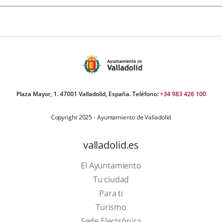
Plaza Mayor, 1. 47001 Valladolid, España. Teléfono:
+34 983 426 100
Copyright 2025 - Ayuntamiento de Valladolid
valladolid.es
El Ayuntamiento
Tu ciudad
Para ti
Este
Turismo
enlace
Enlace
Sede Electrónica