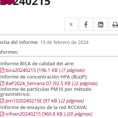
20240215
Twitter
Enlace
Facebook
Enlace
Link
Enla
a
a
a
una
una
una
echa del informe
15 de febrero de 2024
aplicación
aplicación
aplic
nformes
externa.
externa.
exte
Informe BICA de calidad del aire
bica20240215
(196.1
KB
)
(7 páginas)
Informe de concentración HPA (B(a)P)
BaP2024_Semana 07
(92.5
KB
)
(2 páginas)
Informe de partículas PM10 por método
gravimétrico
pm1020240215E
(97
KB
)
(2 páginas)
Informe de ensayos de la red RCCAVA
infoen20240215
(960.8
KB
)
(20 páginas)