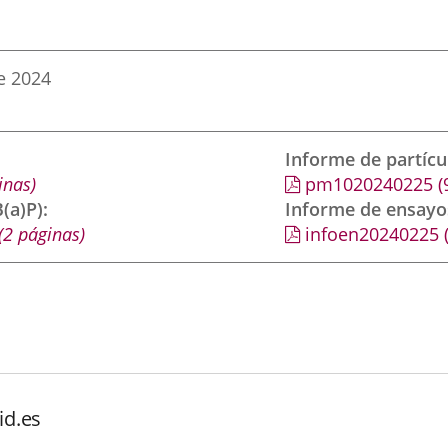
e 2024
Informe de partíc
inas)
pm1020240225
(
(a)P)
Informe de ensayo
(2 páginas)
infoen20240225
id.es