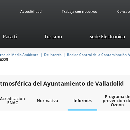
Accesibilidad
Trabaja con nosotros
Contac
Este
En
Para ti
Turismo
Sede Electrónica
enlace
a
se
u
rea de Medio Ambiente
De interés
abrirá
Red de Control de la Contaminación A
ap
0225
en
ex
una
ventana
nueva.
tmosférica del Ayuntamiento de Valladolid
Programa d
Acreditación
Normativa
Informes
prevención d
ENAC
Ozono