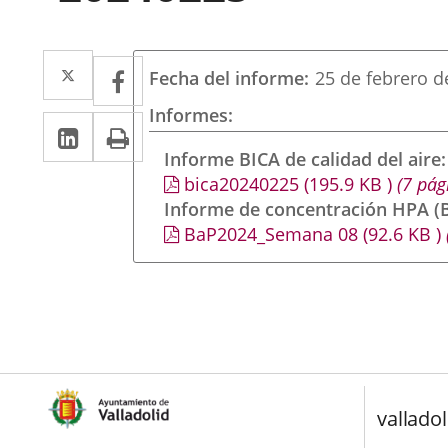
Twitter
Enlace
Facebook
Enlace
Fecha del informe
25 de febrero d
a
a
Informes
LinkedIn
Enlace
Imprimir
una
una
a
Informe BICA de calidad del aire
aplicación
aplicación
bica20240225
(195.9
KB
)
(7 pág
una
externa.
externa.
Informe de concentración HPA (B
aplicación
BaP2024_Semana 08
(92.6
KB
)
externa.
valladol