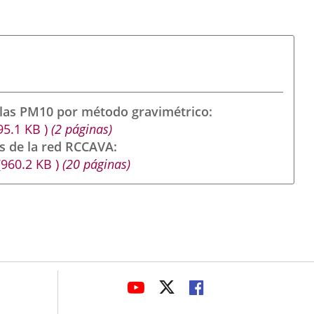
ulas PM10 por método gravimétrico
95.1
KB
)
(2 páginas)
s de la red RCCAVA
(960.2
KB
)
(20 páginas)
avaHeaderSocial
ENLACE
ENLACE
ENLACE
A
A
A