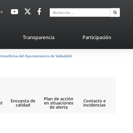
avaHeaderSocial
Enlace
Enlace
Enlace
Recherche
to
Recherch
a
a
a
una
una
una
aplicación
aplicación
aplicación
lace
Transparencia
Participación
externa.
externa.
externa.
na
tmosférica del Ayuntamiento de Valladolid
licación
terna.
e
Plan de acción
Encuesta de
Contacto e
el
en situaciones
calidad
incidencias
de alerta