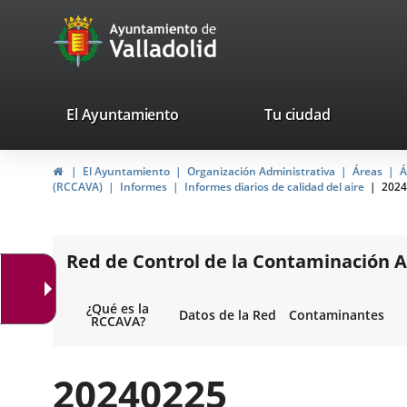
Portal
Saltar al contenido
avaTop
Web
del
Ayuntamiento
valladolid.es
El Ayuntamiento
Tu ciudad
de
Inicio
El Ayuntamiento
Organización Administrativa
Áreas
Á
Valladolid
(RCCAVA)
Informes
Informes diarios de calidad del aire
2024
Red de Control de la Contaminación A
¿Qué es la
Datos de la Red
Contaminantes
RCCAVA?
20240225