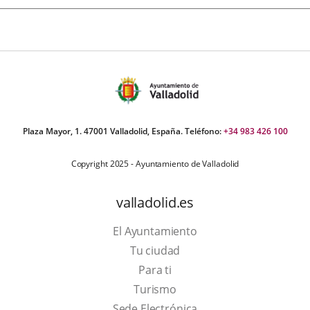
Plaza Mayor, 1. 47001 Valladolid, España. Teléfono:
+34 983 426 100
Copyright 2025 - Ayuntamiento de Valladolid
valladolid.es
El Ayuntamiento
Tu ciudad
Para ti
Este
Turismo
enlace
Enlace
Sede Electrónica