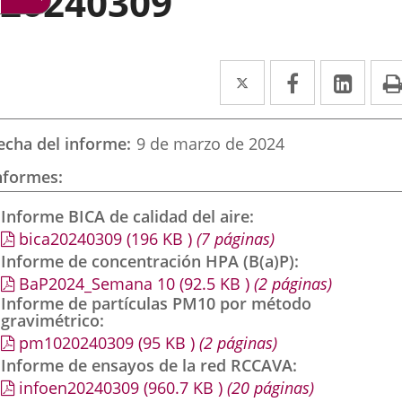
20240309
Twitter
Enlace
Facebook
Enlace
Link
Enla
a
a
a
una
una
una
echa del informe
9 de marzo de 2024
aplicación
aplicación
aplic
nformes
externa.
externa.
exte
Informe BICA de calidad del aire
bica20240309
(196
KB
)
(7 páginas)
Informe de concentración HPA (B(a)P)
BaP2024_Semana 10
(92.5
KB
)
(2 páginas)
Informe de partículas PM10 por método
gravimétrico
pm1020240309
(95
KB
)
(2 páginas)
Informe de ensayos de la red RCCAVA
infoen20240309
(960.7
KB
)
(20 páginas)