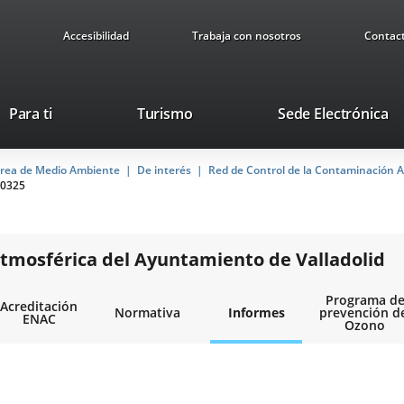
Accesibilidad
Trabaja con nosotros
Contac
Este
En
Para ti
Turismo
Sede Electrónica
enlace
a
se
u
rea de Medio Ambiente
De interés
abrirá
Red de Control de la Contaminación A
ap
0325
en
ex
una
ventana
nueva.
tmosférica del Ayuntamiento de Valladolid
Programa d
Acreditación
Normativa
Informes
prevención d
ENAC
Ozono