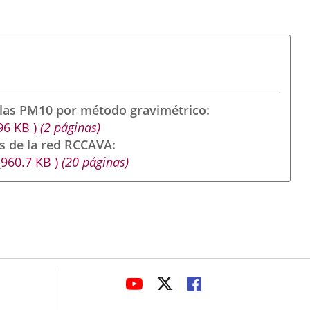
ulas PM10 por método gravimétrico
96
KB
)
(2 páginas)
s de la red RCCAVA
(960.7
KB
)
(20 páginas)
avaHeaderSocial
ENLACE
ENLACE
ENLACE
A
A
A