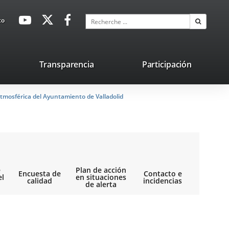
avaHeaderSocial
Enlace
Enlace
Enlace
Recherche
to
Recherch
a
a
a
una
una
una
aplicación
aplicación
aplicación
lace
Transparencia
Participación
externa.
externa.
externa.
na
tmosférica del Ayuntamiento de Valladolid
licación
terna.
e
Plan de acción
Encuesta de
Contacto e
el
en situaciones
calidad
incidencias
de alerta