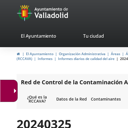
Portal
Saltar al contenido
avaTop
Web
del
Ayuntamiento
valladolid.es
El Ayuntamiento
Tu ciudad
de
Inicio
El Ayuntamiento
Organización Administrativa
Áreas
Á
Valladolid
(RCCAVA)
Informes
Informes diarios de calidad del aire
2024
Red de Control de la Contaminación A
¿Qué es la
Datos de la Red
Contaminantes
RCCAVA?
20240325