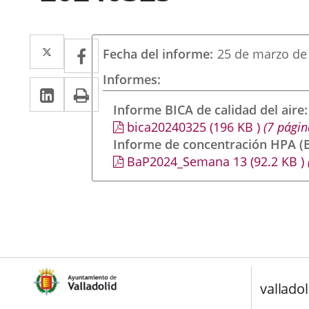
Twitter
Enlace
Facebook
Enlace
Fecha del informe
25 de marzo de
a
a
Informes
LinkedIn
Enlace
Imprimir
una
una
a
Informe BICA de calidad del aire
aplicación
aplicación
bica20240325
(196
KB
)
(7 págin
una
externa.
externa.
Informe de concentración HPA (B
aplicación
BaP2024_Semana 13
(92.2
KB
)
externa.
valladol