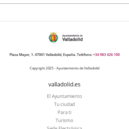
Plaza Mayor, 1. 47001 Valladolid, España. Teléfono:
+34 983 426 100
Copyright 2025 - Ayuntamiento de Valladolid
valladolid.es
El Ayuntamiento
Tu ciudad
Para ti
Este
Turismo
enlace
Enlace
Sede Electrónica