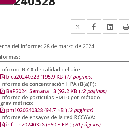
20240328
Twitter
Enlace
Facebook
Enlace
Link
Enla
a
a
a
una
una
una
echa del informe
28 de marzo de 2024
aplicación
aplicación
aplic
nformes
externa.
externa.
exte
Informe BICA de calidad del aire
bica20240328
(195.9
KB
)
(7 páginas)
Informe de concentración HPA (B(a)P)
BaP2024_Semana 13
(92.2
KB
)
(2 páginas)
Informe de partículas PM10 por método
gravimétrico
pm1020240328
(94.7
KB
)
(2 páginas)
Informe de ensayos de la red RCCAVA
infoen20240328
(960.3
KB
)
(20 páginas)