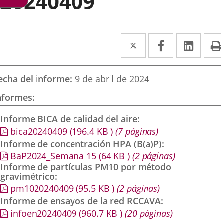
20240409
Twitter
Enlace
Facebook
Enlace
Link
Enla
a
a
a
una
una
una
echa del informe
9 de abril de 2024
aplicación
aplicación
aplic
nformes
externa.
externa.
exte
Informe BICA de calidad del aire
bica20240409
(196.4
KB
)
(7 páginas)
Informe de concentración HPA (B(a)P)
BaP2024_Semana 15
(64
KB
)
(2 páginas)
Informe de partículas PM10 por método
gravimétrico
pm1020240409
(95.5
KB
)
(2 páginas)
Informe de ensayos de la red RCCAVA
infoen20240409
(960.7
KB
)
(20 páginas)