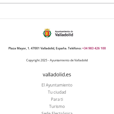
Plaza Mayor, 1. 47001 Valladolid, España. Teléfono:
+34 983 426 100
Copyright 2025 - Ayuntamiento de Valladolid
valladolid.es
El Ayuntamiento
Tu ciudad
Para ti
Este
Turismo
enlace
Enlace
Sede Electrónica