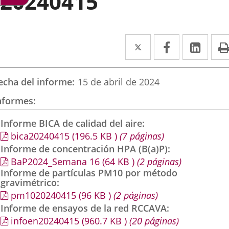
20240415
Twitter
Enlace
Facebook
Enlace
Link
Enla
a
a
a
una
una
una
echa del informe
15 de abril de 2024
aplicación
aplicación
aplic
nformes
externa.
externa.
exte
Informe BICA de calidad del aire
bica20240415
(196.5
KB
)
(7 páginas)
Informe de concentración HPA (B(a)P)
BaP2024_Semana 16
(64
KB
)
(2 páginas)
Informe de partículas PM10 por método
gravimétrico
pm1020240415
(96
KB
)
(2 páginas)
Informe de ensayos de la red RCCAVA
infoen20240415
(960.7
KB
)
(20 páginas)