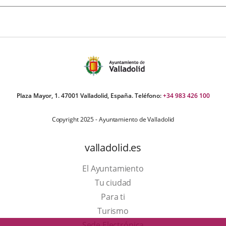
Plaza Mayor, 1. 47001 Valladolid, España. Teléfono:
+34 983 426 100
Copyright 2025 - Ayuntamiento de Valladolid
valladolid.es
El Ayuntamiento
Tu ciudad
Para ti
Este
Turismo
enlace
Enlace
Sede Electrónica