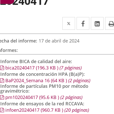
20240417
Twitter
Enlace
Facebook
Enlace
Link
Enla
a
a
a
una
una
una
echa del informe
17 de abril de 2024
aplicación
aplicación
aplic
nformes
externa.
externa.
exte
Informe BICA de calidad del aire
bica20240417
(196.3
KB
)
(7 páginas)
Informe de concentración HPA (B(a)P)
BaP2024_Semana 16
(64
KB
)
(2 páginas)
Informe de partículas PM10 por método
gravimétrico
pm1020240417
(95.6
KB
)
(2 páginas)
Informe de ensayos de la red RCCAVA
infoen20240417
(960.7
KB
)
(20 páginas)