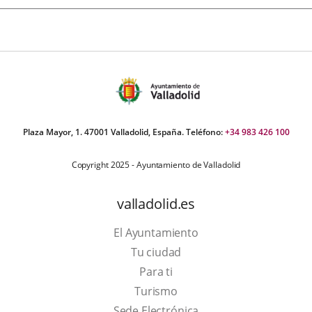
Plaza Mayor, 1. 47001 Valladolid, España. Teléfono:
+34 983 426 100
Copyright 2025 - Ayuntamiento de Valladolid
valladolid.es
El Ayuntamiento
Tu ciudad
Para ti
Este
Turismo
enlace
Enlace
Sede Electrónica