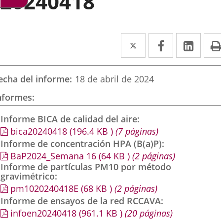
20240418
Twitter
Enlace
Facebook
Enlace
Link
Enla
a
a
a
una
una
una
echa del informe
18 de abril de 2024
aplicación
aplicación
aplic
nformes
externa.
externa.
exte
Informe BICA de calidad del aire
bica20240418
(196.4
KB
)
(7 páginas)
Informe de concentración HPA (B(a)P)
BaP2024_Semana 16
(64
KB
)
(2 páginas)
Informe de partículas PM10 por método
gravimétrico
pm1020240418E
(68
KB
)
(2 páginas)
Informe de ensayos de la red RCCAVA
infoen20240418
(961.1
KB
)
(20 páginas)