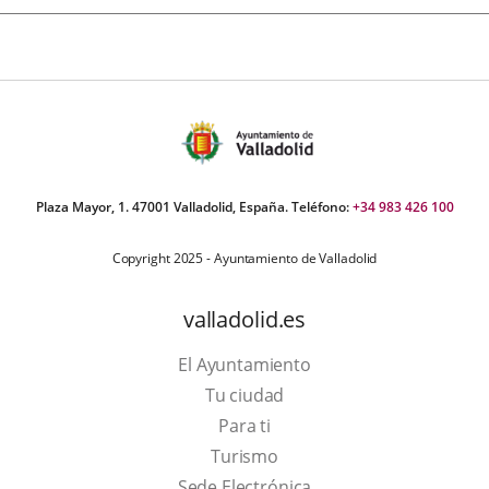
Plaza Mayor, 1. 47001 Valladolid, España. Teléfono:
+34 983 426 100
Copyright 2025 - Ayuntamiento de Valladolid
valladolid.es
El Ayuntamiento
Tu ciudad
Para ti
Este
Turismo
enlace
Enlace
Sede Electrónica