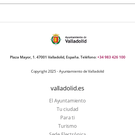
Plaza Mayor, 1. 47001 Valladolid, España. Teléfono:
+34 983 426 100
Copyright 2025 - Ayuntamiento de Valladolid
valladolid.es
El Ayuntamiento
Tu ciudad
Para ti
Este
Turismo
enlace
Enlace
Sede Electrónica