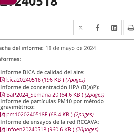
20240518
Twitter
Enlace
Facebook
Enlace
Link
Enla
a
a
a
una
una
una
echa del informe
18 de mayo de 2024
aplicación
aplicación
aplic
nformes
externa.
externa.
exte
Informe BICA de calidad del aire
bica20240518
(196
KB
)
(7pages)
Informe de concentración HPA (B(a)P)
BaP2024_Semana 20
(64.6
KB
)
(2pages)
Informe de partículas PM10 por método
gravimétrico
pm1020240518E
(68.4
KB
)
(2pages)
Informe de ensayos de la red RCCAVA
infoen20240518
(960.6
KB
)
(20pages)