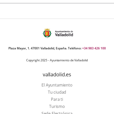
Plaza Mayor, 1. 47001 Valladolid, España. Teléfono:
+34 983 426 100
Copyright 2025 - Ayuntamiento de Valladolid
valladolid.es
El Ayuntamiento
Tu ciudad
Para ti
Este
Turismo
enlace
Enlace
Sede Electrónica