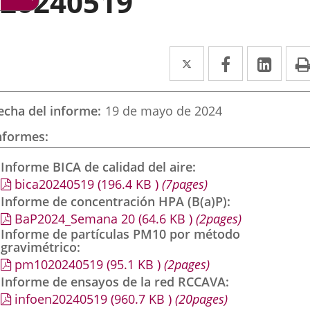
20240519
Twitter
Enlace
Facebook
Enlace
Link
Enla
a
a
a
una
una
una
echa del informe
19 de mayo de 2024
aplicación
aplicación
aplic
nformes
externa.
externa.
exte
Informe BICA de calidad del aire
bica20240519
(196.4
KB
)
(7pages)
Informe de concentración HPA (B(a)P)
BaP2024_Semana 20
(64.6
KB
)
(2pages)
Informe de partículas PM10 por método
gravimétrico
pm1020240519
(95.1
KB
)
(2pages)
Informe de ensayos de la red RCCAVA
infoen20240519
(960.7
KB
)
(20pages)