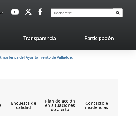
avaHeaderSocial
Enlace
Enlace
Enlace
Recherche
to
Recherch
a
a
a
una
una
una
aplicación
aplicación
aplicación
lace
Transparencia
Participación
externa.
externa.
externa.
na
tmosférica del Ayuntamiento de Valladolid
licación
terna.
e
Plan de acción
Encuesta de
Contacto e
el
en situaciones
calidad
incidencias
de alerta