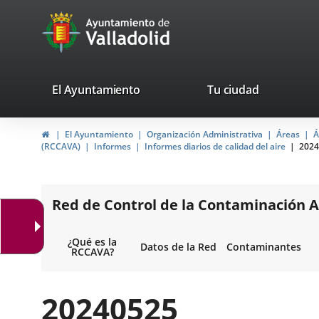
Portal
Saltar al contenido
avaTop
Web
del
Ayuntamiento
valladolid.es
El Ayuntamiento
Tu ciudad
de
Inicio
El Ayuntamiento
Organización Administrativa
Áreas
Á
Valladolid
(RCCAVA)
Informes
Informes diarios de calidad del aire
2024
Red de Control de la Contaminación A
¿Qué es la
Datos de la Red
Contaminantes
RCCAVA?
20240525