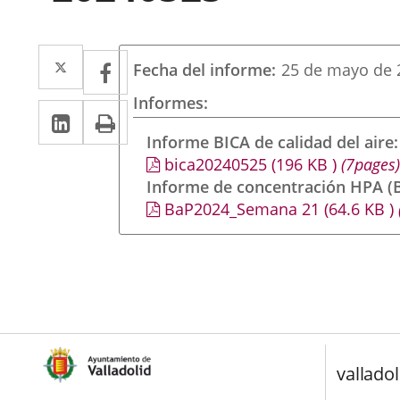
Twitter
Enlace
Facebook
Enlace
Fecha del informe
25 de mayo de 
a
a
Informes
LinkedIn
Enlace
Imprimir
una
una
a
Informe BICA de calidad del aire
aplicación
aplicación
bica20240525
(196
KB
)
(7pages)
una
externa.
externa.
Informe de concentración HPA (B
aplicación
BaP2024_Semana 21
(64.6
KB
)
externa.
valladol