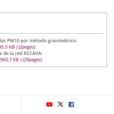
ulas PM10 por método gravimétrico
95.5
KB
)
(2pages)
s de la red RCCAVA
(960.7
KB
)
(20pages)
avaHeaderSocial
ENLACE
ENLACE
ENLACE
A
A
A