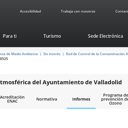
Accesibilidad
Trabaja con nosotros
Contac
Este
En
Para ti
Turismo
Sede Electrónica
enlace
a
se
u
rea de Medio Ambiente
De interés
abrirá
Red de Control de la Contaminación A
ap
0525
en
ex
una
ventana
nueva.
tmosférica del Ayuntamiento de Valladolid
Programa d
Acreditación
Normativa
Informes
prevención d
ENAC
Ozono