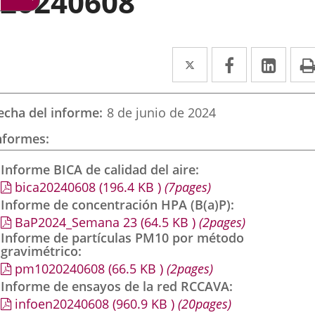
20240608
Twitter
Enlace
Facebook
Enlace
Link
Enla
a
a
a
una
una
una
echa del informe
8 de junio de 2024
aplicación
aplicación
aplic
nformes
externa.
externa.
exte
Informe BICA de calidad del aire
bica20240608
(196.4
KB
)
(7pages)
Informe de concentración HPA (B(a)P)
BaP2024_Semana 23
(64.5
KB
)
(2pages)
Informe de partículas PM10 por método
gravimétrico
pm1020240608
(66.5
KB
)
(2pages)
Informe de ensayos de la red RCCAVA
infoen20240608
(960.9
KB
)
(20pages)