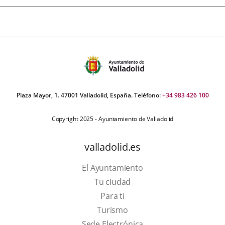
Plaza Mayor, 1. 47001 Valladolid, España. Teléfono:
+34 983 426 100
Copyright 2025 - Ayuntamiento de Valladolid
valladolid.es
El Ayuntamiento
Tu ciudad
Para ti
Este
Turismo
enlace
Enlace
Sede Electrónica