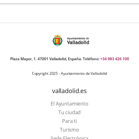
Plaza Mayor, 1. 47001 Valladolid, España. Teléfono:
+34 983 426 100
Copyright 2025 - Ayuntamiento de Valladolid
valladolid.es
El Ayuntamiento
Tu ciudad
Para ti
Este
Turismo
enlace
Enlace
Sede Electrónica