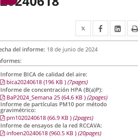
20240618
Twitter
Enlace
Facebook
Enlace
Link
Enla
a
a
a
una
una
una
echa del informe
18 de junio de 2024
aplicación
aplicación
aplic
nformes
externa.
externa.
exte
Informe BICA de calidad del aire
bica20240618
(196
KB
)
(7pages)
Informe de concentración HPA (B(a)P)
BaP2024_Semana 25
(64.6
KB
)
(2pages)
Informe de partículas PM10 por método
gravimétrico
pm1020240618
(66.9
KB
)
(2pages)
Informe de ensayos de la red RCCAVA
infoen20240618
(960.5
KB
)
(20pages)