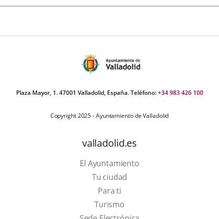
Plaza Mayor, 1. 47001 Valladolid, España. Teléfono:
+34 983 426 100
Copyright 2025 - Ayuntamiento de Valladolid
valladolid.es
El Ayuntamiento
Tu ciudad
Para ti
Este
Turismo
enlace
Enlace
Sede Electrónica