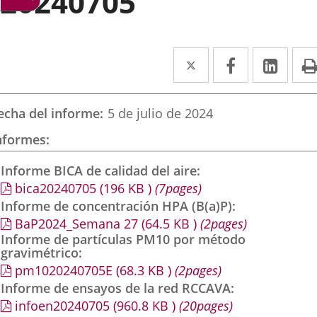
20240705
Twitter
Enlace
Facebook
Enlace
Link
Enla
a
a
a
una
una
una
echa del informe
5 de julio de 2024
aplicación
aplicación
aplic
nformes
externa.
externa.
exte
Informe BICA de calidad del aire
bica20240705
(196
KB
)
(7pages)
Informe de concentración HPA (B(a)P)
BaP2024_Semana 27
(64.5
KB
)
(2pages)
Informe de partículas PM10 por método
gravimétrico
pm1020240705E
(68.3
KB
)
(2pages)
Informe de ensayos de la red RCCAVA
infoen20240705
(960.8
KB
)
(20pages)