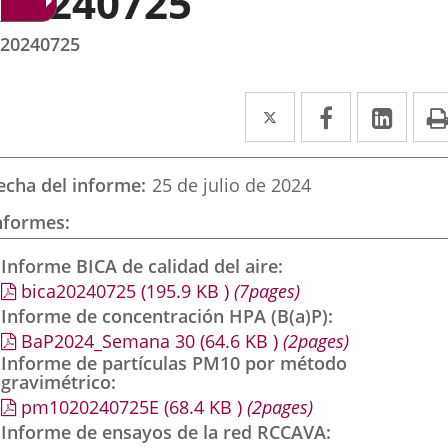
20240725
20240725
Twitter
Enlace
Facebook
Enlace
Link
Enla
a
a
a
una
una
una
echa del informe
25 de julio de 2024
aplicación
aplicación
aplic
nformes
externa.
externa.
exte
Informe BICA de calidad del aire
bica20240725
(195.9
KB
)
(7pages)
Informe de concentración HPA (B(a)P)
BaP2024_Semana 30
(64.6
KB
)
(2pages)
Informe de partículas PM10 por método
gravimétrico
pm1020240725E
(68.4
KB
)
(2pages)
Informe de ensayos de la red RCCAVA