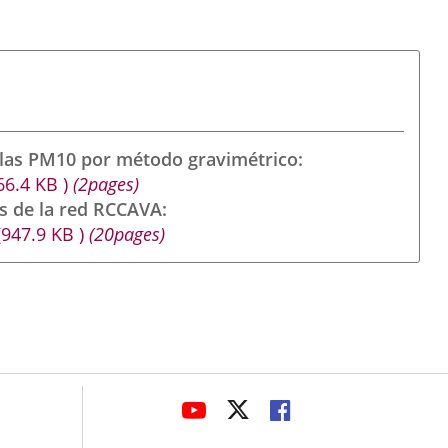
ulas PM10 por método gravimétrico
66.4
KB
)
(2pages)
s de la red RCCAVA
(947.9
KB
)
(20pages)
avaHeaderSocial
ENLACE
ENLACE
ENLACE
A
A
A