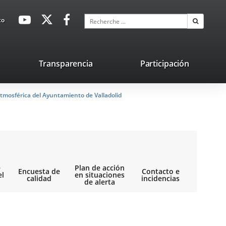
avaHeaderSocial
Enlace
Enlace
Enlace
Recherche
to
Recherch
a
a
a
una
una
una
aplicación
aplicación
aplicación
lace
Transparencia
Participación
externa.
externa.
externa.
na
tmosférica del Ayuntamiento de Valladolid
licación
terna.
e
Plan de acción
Encuesta de
Contacto e
el
en situaciones
calidad
incidencias
de alerta