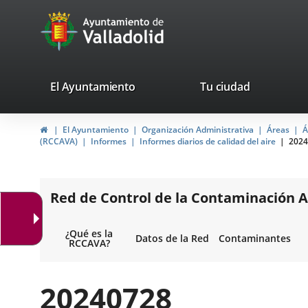
Portal
Saltar al contenido
avaTop
Web
del
Ayuntamiento
valladolid.es
El Ayuntamiento
Tu ciudad
de
Inicio
El Ayuntamiento
Organización Administrativa
Áreas
Á
Valladolid
(RCCAVA)
Informes
Informes diarios de calidad del aire
2024
Red de Control de la Contaminación A
¿Qué es la
Datos de la Red
Contaminantes
RCCAVA?
20240728