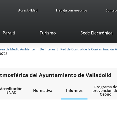
Accesibilidad
Trabaja con nosotros
Contac
Este
En
Para ti
Turismo
Sede Electrónica
enlace
a
se
u
rea de Medio Ambiente
De interés
abrirá
Red de Control de la Contaminación A
ap
0728
en
ex
una
ventana
nueva.
tmosférica del Ayuntamiento de Valladolid
Programa d
Acreditación
Normativa
Informes
prevención d
ENAC
Ozono