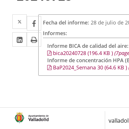
Twitter
Enlace
Facebook
Enlace
Fecha del informe
28 de julio de 
a
a
Informes
LinkedIn
Enlace
Imprimir
una
una
a
Informe BICA de calidad del aire
aplicación
aplicación
bica20240728
(196.4
KB
)
(7page
una
externa.
externa.
Informe de concentración HPA (B
aplicación
BaP2024_Semana 30
(64.6
KB
)
externa.
valladol