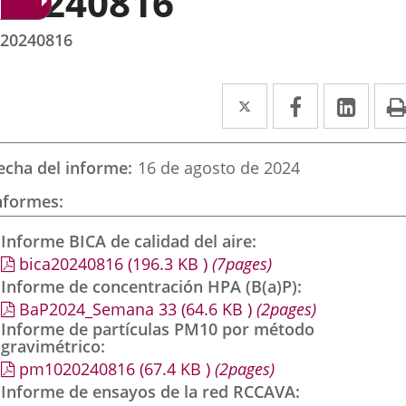
20240816
20240816
Twitter
Enlace
Facebook
Enlace
Link
Enla
a
a
a
una
una
una
echa del informe
16 de agosto de 2024
aplicación
aplicación
aplic
nformes
externa.
externa.
exte
Informe BICA de calidad del aire
bica20240816
(196.3
KB
)
(7pages)
Informe de concentración HPA (B(a)P)
BaP2024_Semana 33
(64.6
KB
)
(2pages)
Informe de partículas PM10 por método
gravimétrico
pm1020240816
(67.4
KB
)
(2pages)
Informe de ensayos de la red RCCAVA