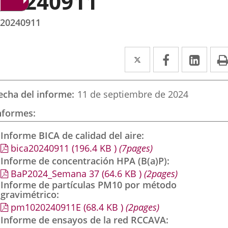
20240911
20240911
Twitter
Enlace
Facebook
Enlace
Link
Enla
a
a
a
una
una
una
echa del informe
11 de septiembre de 2024
aplicación
aplicación
aplic
nformes
externa.
externa.
exte
Informe BICA de calidad del aire
bica20240911
(196.4
KB
)
(7pages)
Informe de concentración HPA (B(a)P)
BaP2024_Semana 37
(64.6
KB
)
(2pages)
Informe de partículas PM10 por método
gravimétrico
pm1020240911E
(68.4
KB
)
(2pages)
Informe de ensayos de la red RCCAVA