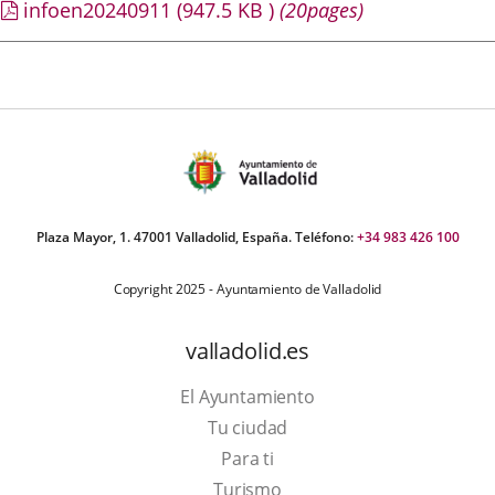
infoen20240911
(947.5
KB
)
(20pages)
Plaza Mayor, 1. 47001 Valladolid, España. Teléfono:
+34 983 426 100
Copyright 2025 - Ayuntamiento de Valladolid
valladolid.es
El Ayuntamiento
Tu ciudad
Para ti
Este
Turismo