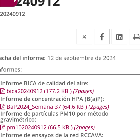
20240912
20240912
Twitter
Enlace
Facebook
Enlace
Link
Enla
a
a
a
una
una
una
echa del informe
12 de septiembre de 2024
aplicación
aplicación
aplic
nformes
externa.
externa.
exte
Informe BICA de calidad del aire
bica20240912
(177.2
KB
)
(7pages)
Informe de concentración HPA (B(a)P)
BaP2024_Semana 37
(64.6
KB
)
(2pages)
Informe de partículas PM10 por método
gravimétrico
pm1020240912
(66.5
KB
)
(2pages)
Informe de ensayos de la red RCCAVA