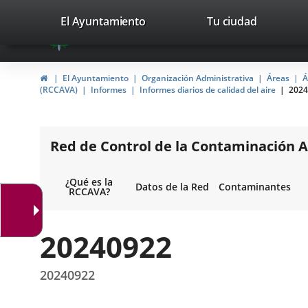
Portal
Saltar al contenido
valladolid.es
El Ayuntamiento
Tu ciudad
avaTop
Web
del
Inicio
El Ayuntamiento
Organización Administrativa
Áreas
Á
Ayuntamiento
(RCCAVA)
Informes
Informes diarios de calidad del aire
2024
de
Valladolid
Red de Control de la Contaminación A
¿Qué es la
Datos de la Red
Contaminantes
RCCAVA?
20240922
20240922