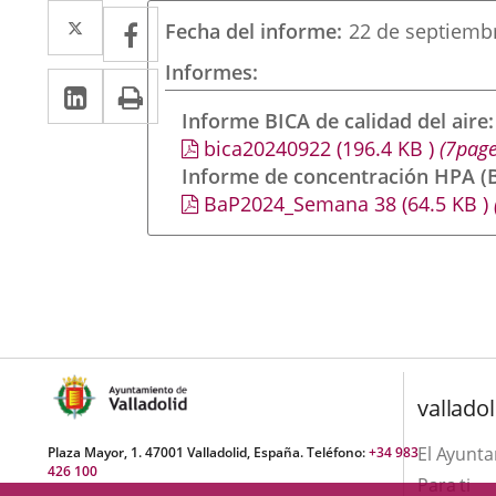
Twitter
Enlace
Facebook
Enlace
Fecha del informe
22 de septiemb
a
a
Informes
LinkedIn
Enlace
Imprimir
una
una
a
Informe BICA de calidad del aire
aplicación
aplicación
bica20240922
(196.4
KB
)
(7page
una
externa.
externa.
Informe de concentración HPA (B
aplicación
BaP2024_Semana 38
(64.5
KB
)
externa.
valladol
El Ayunt
Plaza Mayor, 1. 47001 Valladolid, España. Teléfono:
+34 983
426 100
Para ti