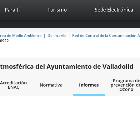
Este
En
Para ti
Turismo
Sede Electrónica
Accesibilidad
Trabaja con nosotros
Contac
enlace
a
se
un
abrirá
apl
rea de Medio Ambiente
De interés
Red de Control de la Contaminación A
en
ext
0922
una
ventana
nueva.
tmosférica del Ayuntamiento de Valladolid
Programa d
Acreditación
Normativa
Informes
prevención d
ENAC
Ozono