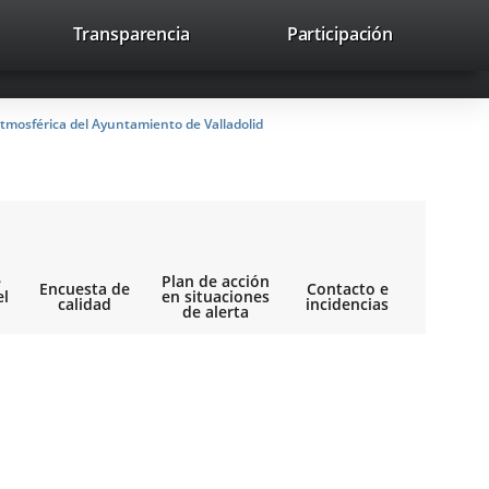
lace
Transparencia
Participación
avaHeaderSocial
Enlace
Enlace
Enlace
Recherche
to
Recherch
a
a
a
a
una
una
una
icación
aplicación
aplicación
aplicación
tmosférica del Ayuntamiento de Valladolid
erna.
externa.
externa.
externa.
e
Plan de acción
Encuesta de
Contacto e
el
en situaciones
calidad
incidencias
de alerta