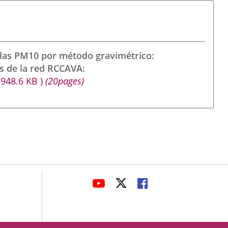
ulas PM10 por método gravimétrico
s de la red RCCAVA
(948.6
KB
)
(20pages)
avaHeaderSocial
ENLACE
ENLACE
ENLACE
A
A
A
UNA
UNA
UNA
APLICACIÓN
APLICACIÓN
APLICACIÓN