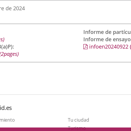
re de 2024
Informe de partíc
s)
Informe de ensayo
(a)P)
infoen20240922
(2pages)
id.es
amiento
Tu ciudad
Este
Turismo