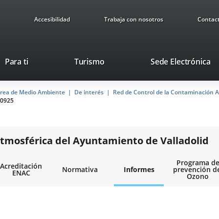
Accesibilidad
Trabaja con nosotros
Contac
Este
En
Para ti
Turismo
Sede Electrónica
enlace
a
se
u
rea de Medio Ambiente
De interés
abrirá
Red de Control de la Contaminación A
ap
0925
en
ex
una
ventana
nueva.
tmosférica del Ayuntamiento de Valladolid
Programa d
Acreditación
Normativa
Informes
prevención d
ENAC
Ozono