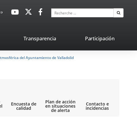
avaHeaderSocial
Enlace
Enlace
Enlace
Recherche
to
Recherch
a
a
a
una
una
una
aplicación
aplicación
aplicación
lace
Transparencia
Participación
externa.
externa.
externa.
na
tmosférica del Ayuntamiento de Valladolid
licación
terna.
e
Plan de acción
Encuesta de
Contacto e
el
en situaciones
calidad
incidencias
de alerta