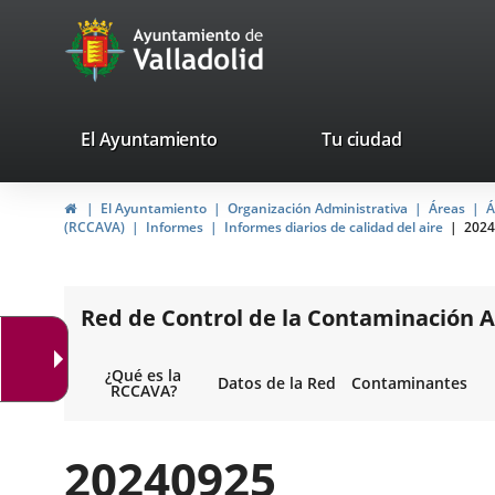
Portal
Saltar al contenido
avaTop
Web
del
Ayuntamiento
valladolid.es
El Ayuntamiento
Tu ciudad
de
Inicio
El Ayuntamiento
Organización Administrativa
Áreas
Á
Valladolid
(RCCAVA)
Informes
Informes diarios de calidad del aire
2024
Red de Control de la Contaminación A
¿Qué es la
Datos de la Red
Contaminantes
RCCAVA?
20240925