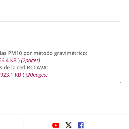
ulas PM10 por método gravimétrico
66.4
KB
)
(2pages)
s de la red RCCAVA
(923.1
KB
)
(20pages)
avaHeaderSocial
ENLACE
ENLACE
ENLACE