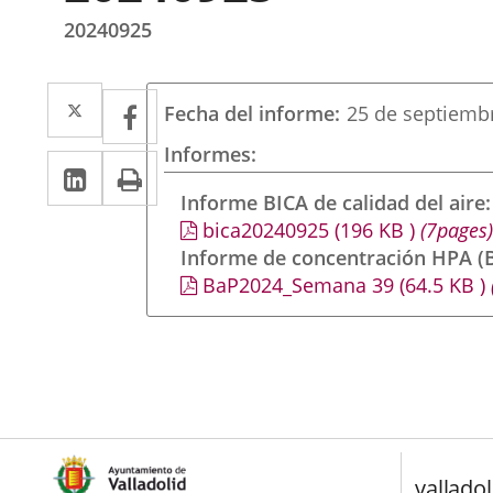
20240925
Twitter
Enlace
Facebook
Enlace
Fecha del informe
25 de septiemb
a
a
Informes
LinkedIn
Enlace
Imprimir
una
una
a
Informe BICA de calidad del aire
aplicación
aplicación
bica20240925
(196
KB
)
(7pages)
una
externa.
externa.
Informe de concentración HPA (B
aplicación
BaP2024_Semana 39
(64.5
KB
)
externa.
valladol