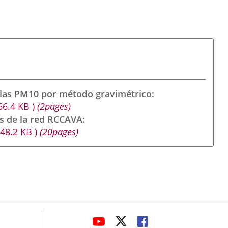
ulas PM10 por método gravimétrico
66.4
KB
)
(2pages)
s de la red RCCAVA
948.2
KB
)
(20pages)
avaHeaderSocial
ENLACE
ENLACE
ENLACE