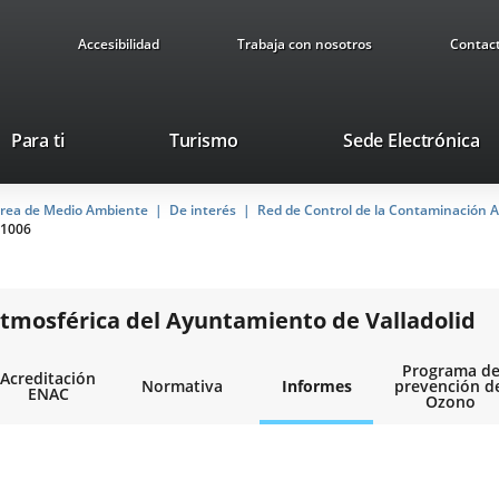
Accesibilidad
Trabaja con nosotros
Contac
Este
En
Para ti
Turismo
Sede Electrónica
enlace
a
se
u
rea de Medio Ambiente
De interés
abrirá
Red de Control de la Contaminación A
ap
1006
en
ex
una
ventana
nueva.
tmosférica del Ayuntamiento de Valladolid
Programa d
Acreditación
Normativa
Informes
prevención d
ENAC
Ozono