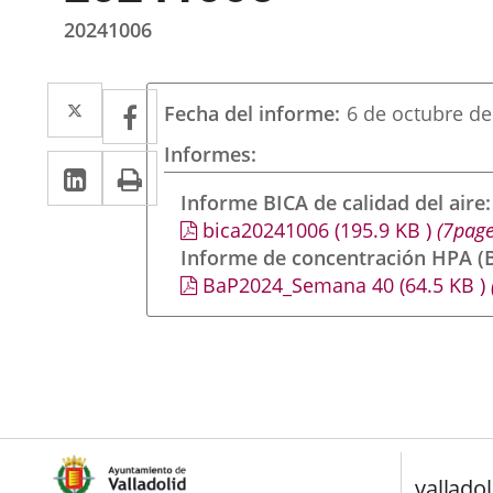
20241006
Twitter
Enlace
Facebook
Enlace
Fecha del informe
6 de octubre de
a
a
Informes
LinkedIn
Enlace
Imprimir
una
una
a
Informe BICA de calidad del aire
aplicación
aplicación
bica20241006
(195.9
KB
)
(7page
una
externa.
externa.
Informe de concentración HPA (B
aplicación
BaP2024_Semana 40
(64.5
KB
)
externa.
valladol