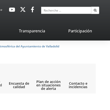
avaHeaderSocial
Enlace
Enlace
Enlace
Recherche
to
Recherch
a
a
a
una
una
una
aplicación
aplicación
aplicación
lace
Transparencia
Participación
externa.
externa.
externa.
na
tmosférica del Ayuntamiento de Valladolid
licación
terna.
e
Plan de acción
Encuesta de
Contacto e
el
en situaciones
calidad
incidencias
de alerta