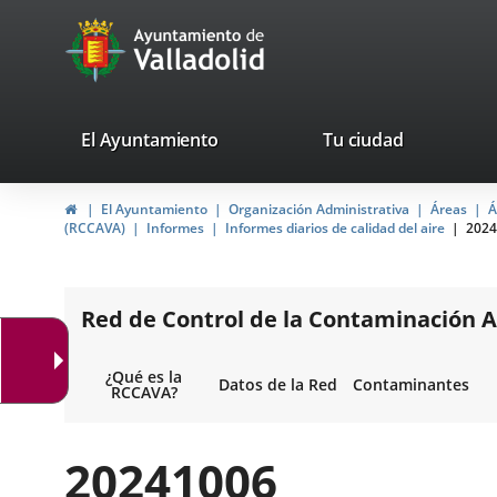
Portal
Saltar al contenido
avaTop
Web
del
Ayuntamiento
valladolid.es
El Ayuntamiento
Tu ciudad
de
Inicio
El Ayuntamiento
Organización Administrativa
Áreas
Á
Valladolid
(RCCAVA)
Informes
Informes diarios de calidad del aire
2024
Red de Control de la Contaminación A
¿Qué es la
Datos de la Red
Contaminantes
RCCAVA?
20241006