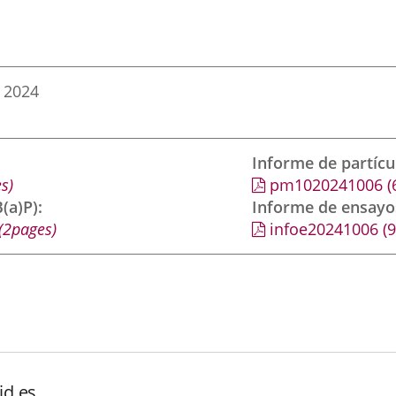
 2024
Informe de partíc
s)
pm1020241006
(
(a)P)
Informe de ensayo
(2pages)
infoe20241006
(
id.es