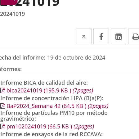
20241019
20241019
Twitter
Enlace
Facebook
Enlace
Link
Enla
a
a
a
una
una
una
echa del informe
19 de octubre de 2024
aplicación
aplicación
aplic
nformes
externa.
externa.
exte
Informe BICA de calidad del aire
bica20241019
(195.9
KB
)
(7pages)
Informe de concentración HPA (B(a)P)
BaP2024_Semana 42
(64.5
KB
)
(2pages)
Informe de partículas PM10 por método
gravimétrico
pm1020241019
(66.5
KB
)
(2pages)
Informe de ensayos de la red RCCAVA