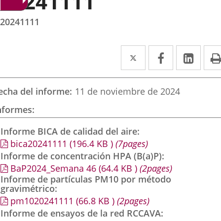
20241111
20241111
Twitter
Enlace
Facebook
Enlace
Link
Enla
a
a
a
una
una
una
echa del informe
11 de noviembre de 2024
aplicación
aplicación
aplic
nformes
externa.
externa.
exte
Informe BICA de calidad del aire
bica20241111
(196.4
KB
)
(7pages)
Informe de concentración HPA (B(a)P)
BaP2024_Semana 46
(64.4
KB
)
(2pages)
Informe de partículas PM10 por método
gravimétrico
pm1020241111
(66.8
KB
)
(2pages)
Informe de ensayos de la red RCCAVA