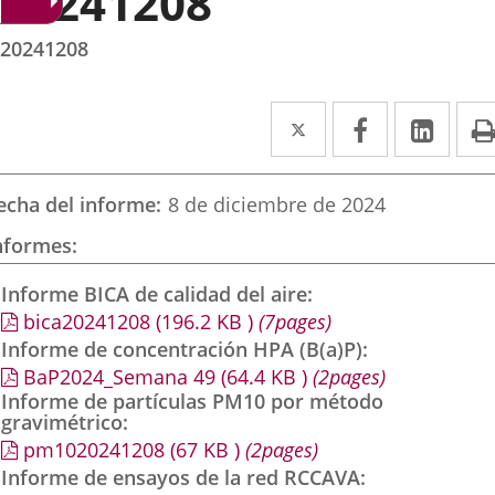
20241208
20241208
Twitter
Enlace
Facebook
Enlace
Link
Enla
a
a
a
una
una
una
echa del informe
8 de diciembre de 2024
aplicación
aplicación
aplic
nformes
externa.
externa.
exte
Informe BICA de calidad del aire
bica20241208
(196.2
KB
)
(7pages)
Informe de concentración HPA (B(a)P)
BaP2024_Semana 49
(64.4
KB
)
(2pages)
Informe de partículas PM10 por método
gravimétrico
pm1020241208
(67
KB
)
(2pages)
Informe de ensayos de la red RCCAVA