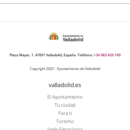
Plaza Mayor, 1. 47001 Valladolid, España. Teléfono:
+34 983 426 100
Copyright 2025 - Ayuntamiento de Valladolid
valladolid.es
El Ayuntamiento
Tu ciudad
Para ti
Este
Turismo
enlace
Enlace
Sede Electrónica