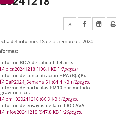
20241218
Twitter
Enlace
Facebook
Enlace
Link
Enla
a
a
a
una
una
una
echa del informe
18 de diciembre de 2024
aplicación
aplicación
aplic
nformes
externa.
externa.
exte
Informe BICA de calidad del aire
bica20241218
(196.1
KB
)
(7pages)
Informe de concentración HPA (B(a)P)
BaP2024_Semana 51
(64.4
KB
)
(2pages)
Informe de partículas PM10 por método
gravimétrico
pm1020241218
(66.9
KB
)
(2pages)
Informe de ensayos de la red RCCAVA
infoe20241218
(947.8
KB
)
(20pages)