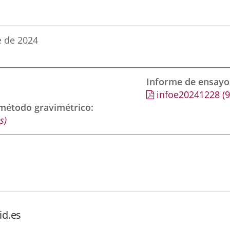
e de 2024
Informe de ensayo
infoe20241228
(
 método gravimétrico
s)
id.es