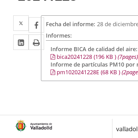
Twitter
Enlace
Facebook
Enlace
Fecha del informe
28 de diciembr
a
a
Informes
LinkedIn
Enlace
Imprimir
una
una
a
Informe BICA de calidad del aire
aplicación
aplicación
bica20241228
(196
KB
)
(7pages)
una
externa.
externa.
Informe de partículas PM10 por
aplicación
pm1020241228E
(68
KB
)
(2page
externa.
valladol