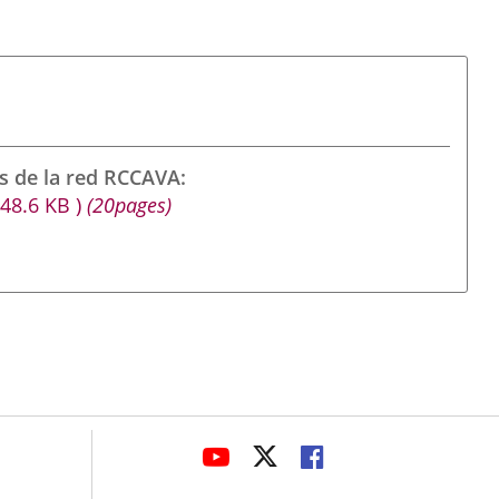
s de la red RCCAVA
948.6
KB
)
(20pages)
avaHeaderSocial
ENLACE
ENLACE
ENLACE
A
A
A