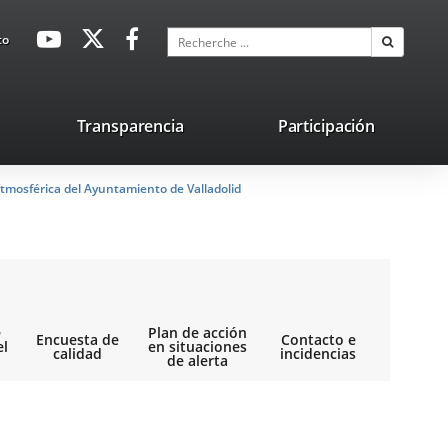
avaHeaderSocial
Enlace
Enlace
Enlace
Recherche
to
Recherch
a
a
a
una
una
una
aplicación
aplicación
aplicación
lace
Transparencia
Participación
externa.
externa.
externa.
na
tmosférica del Ayuntamiento de Valladolid
licación
terna.
e
Plan de acción
Encuesta de
Contacto e
el
en situaciones
calidad
incidencias
de alerta