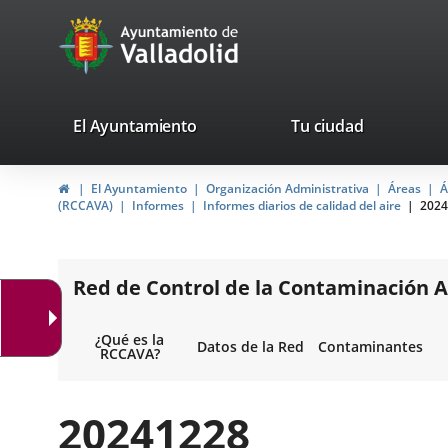
Portal
Saltar al contenido
avaTop
Web
del
Ayuntamiento
valladolid.es
El Ayuntamiento
Tu ciudad
de
Inicio
El Ayuntamiento
Organización Administrativa
Áreas
Á
Valladolid
(RCCAVA)
Informes
Informes diarios de calidad del aire
2024
Red de Control de la Contaminación A
¿Qué es la
Datos de la Red
Contaminantes
RCCAVA?
20241228