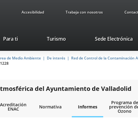
Accesibilidad
Trabaja con nosotros
Contac
Este
En
Para ti
Turismo
Sede Electrónica
enlace
a
se
u
rea de Medio Ambiente
De interés
abrirá
Red de Control de la Contaminación A
ap
1228
en
ex
una
ventana
nueva.
tmosférica del Ayuntamiento de Valladolid
Programa d
Acreditación
Normativa
Informes
prevención d
ENAC
Ozono