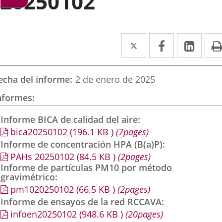
20250102
Twitter
Enlace
Facebook
Enlace
Link
Enla
a
a
a
una
una
una
echa del informe
2 de enero de 2025
aplicación
aplicación
aplic
nformes
externa.
externa.
exte
Informe BICA de calidad del aire
bica20250102
(196.1
KB
)
(7pages)
Informe de concentración HPA (B(a)P)
PAHs 20250102
(84.5
KB
)
(2pages)
Informe de partículas PM10 por método
gravimétrico
pm1020250102
(66.5
KB
)
(2pages)
Informe de ensayos de la red RCCAVA
infoen20250102
(948.6
KB
)
(20pages)