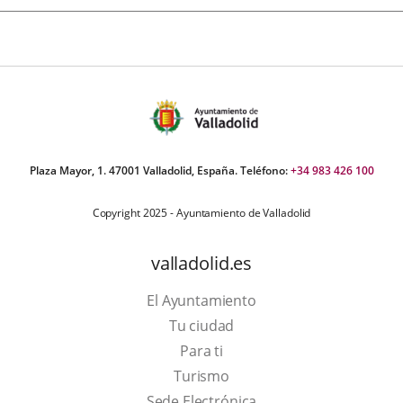
Plaza Mayor, 1. 47001 Valladolid, España. Teléfono:
+34 983 426 100
Copyright 2025 - Ayuntamiento de Valladolid
valladolid.es
El Ayuntamiento
Tu ciudad
Para ti
Este
Turismo
enlace
Enlace
Sede Electrónica